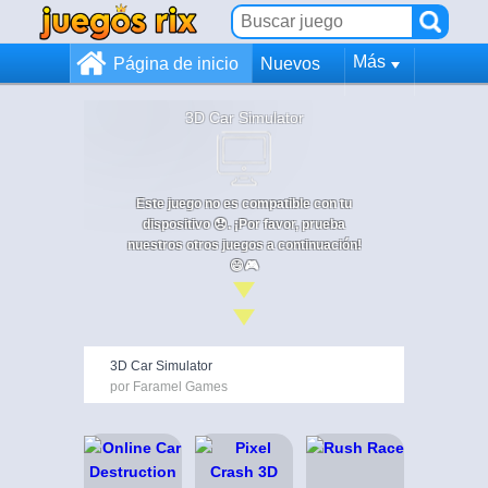
Más
Página de inicio
Nuevos
3D Car Simulator
Este juego no es compatible con tu
dispositivo 😞. ¡Por favor, prueba
nuestros otros juegos a continuación!
😄🎮
3D Car Simulator
por Faramel Games