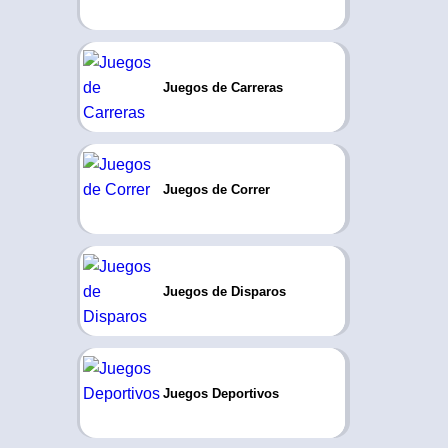
Juegos de Carreras
Juegos de Correr
Juegos de Disparos
Juegos Deportivos