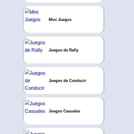
Mini Juegos
Juegos de Rally
Juegos de Conducir
Juegos Casuales