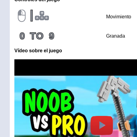
|
W
Movimiento
A
S
D
0
TO
9
Granada
Vídeo sobre el juego