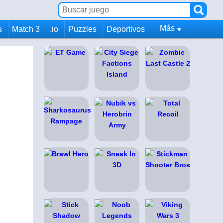
Más
s
Match 3
.io
Puzzles
Deportivos