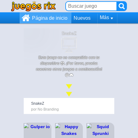
Más
Página de inicio
Nuevos
SnakeZ
Este juego no es compatible con tu
dispositivo 😞. ¡Por favor, prueba
nuestros otros juegos a continuación!
😄🎮
SnakeZ
por No Branding