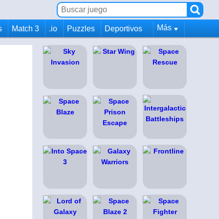
Más
s
Match 3
.io
Puzzles
Deportivos