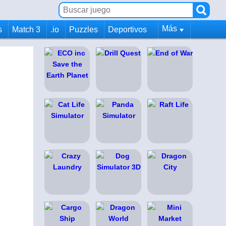
Más
s
Match 3
.io
Puzzles
Deportivos