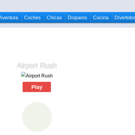
Aventura
Coches
Chicas
Disparos
Cocina
Divertido
Airport Rush
Play