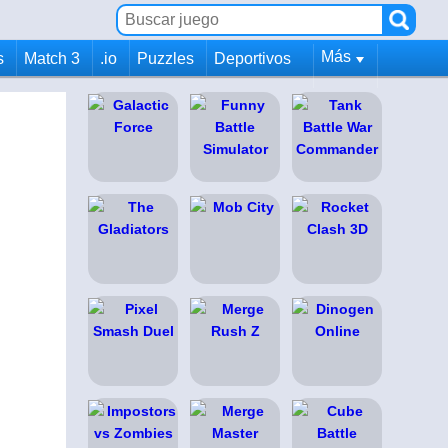
Más
s
Match 3
.io
Puzzles
Deportivos