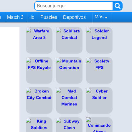
Más
s
Match 3
.io
Puzzles
Deportivos