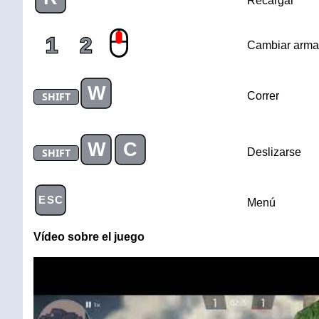
Recargar
1
2
Cambiar arma
W
SHIFT
Correr
W
C
SHIFT
Deslizarse
ESC
Menú
Vídeo sobre el juego