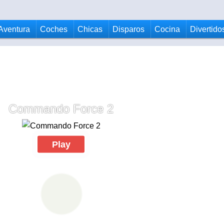
Aventura
Coches
Chicas
Disparos
Cocina
Divertido
Commando Force 2
Play