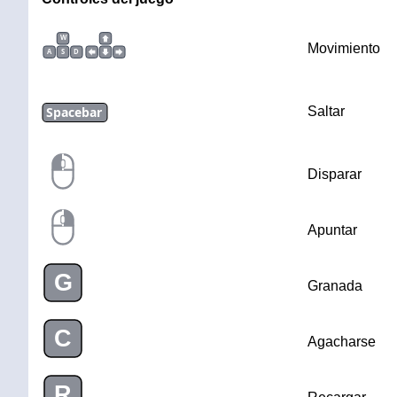
W
Movimiento
A
S
D
Spacebar
Saltar
Disparar
Apuntar
G
Granada
C
Agacharse
R