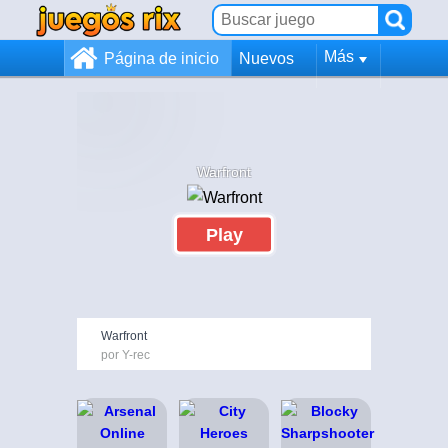
Más
Página de inicio
Nuevos
Warfront
Play
Warfront
por Y-rec