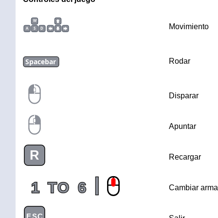
W
Movimiento
A
S
D
Spacebar
Rodar
Disparar
Apuntar
R
Recargar
|
1
TO
6
Cambiar arma
ESC