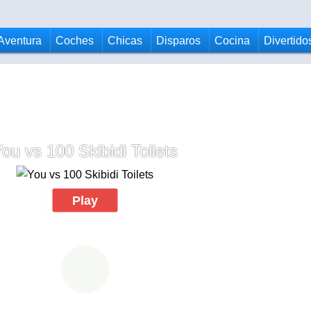
Aventura
Coches
Chicas
Disparos
Cocina
Divertido
ou vs 100 Skibidi Toilets
Play