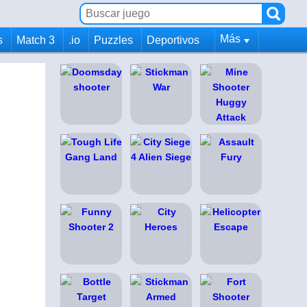
Más
s
Match 3
.io
Puzzles
Deportivos