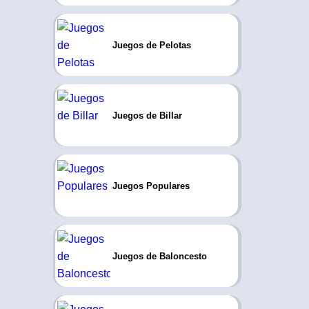
Juegos de Pelotas
Juegos de Billar
Juegos Populares
Juegos de Baloncesto