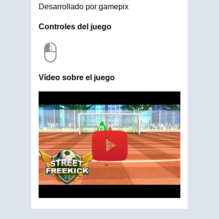
Desarrollado por gamepix
Controles del juego
Vídeo sobre el juego