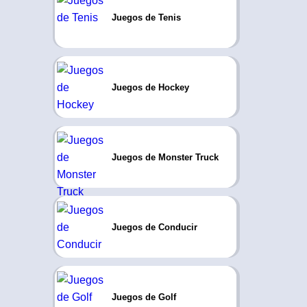
Juegos de Tenis
Juegos de Hockey
Juegos de Monster Truck
Juegos de Conducir
Juegos de Golf