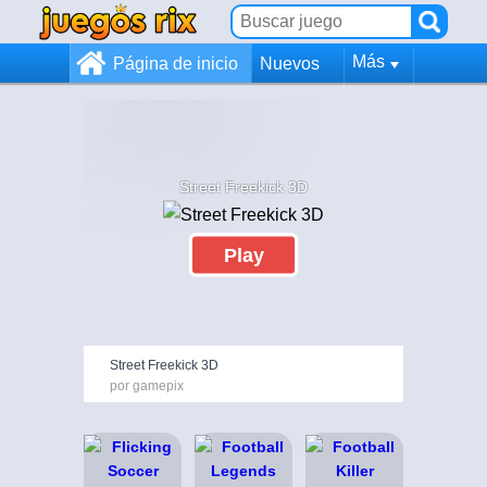
Más
Página de inicio
Nuevos
Street Freekick 3D
Play
Street Freekick 3D
por gamepix