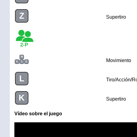
Z
Supertiro
2-P
W
Movimiento
A
S
D
L
Tiro/Acción/R
K
Supertiro
Vídeo sobre el juego