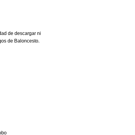
dad de descargar ni
egos de Baloncesto.
obo