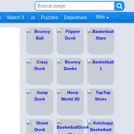
Más
s
Match 3
.io
Puzzles
Deportivos