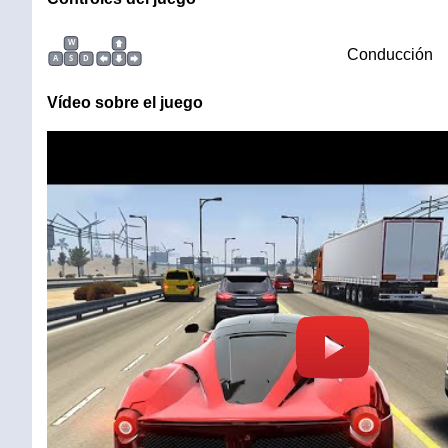
W
Conducción
A
S
D
Vídeo sobre el juego