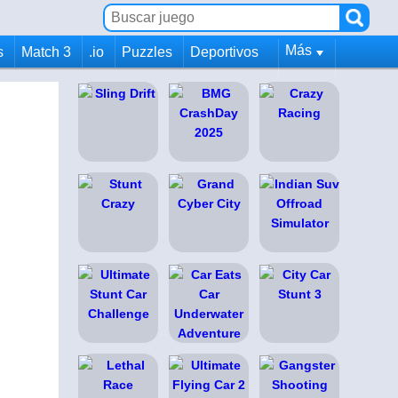
Más
s
Match 3
.io
Puzzles
Deportivos