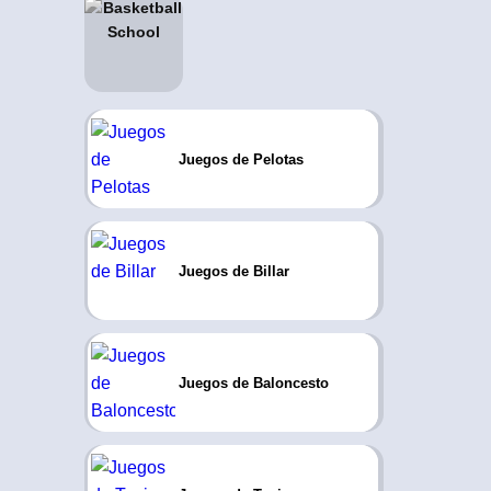
Juegos de Pelotas
Juegos de Billar
Juegos de Baloncesto