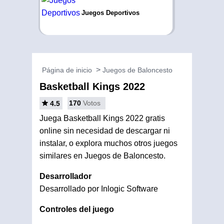
Juegos Deportivos
Página de inicio
Juegos de Baloncesto
Basketball Kings 2022
170
Votos
4.5
Juega Basketball Kings 2022 gratis
online sin necesidad de descargar ni
instalar, o explora muchos otros juegos
similares en Juegos de Baloncesto.
Desarrollador
Desarrollado por Inlogic Software
Controles del juego