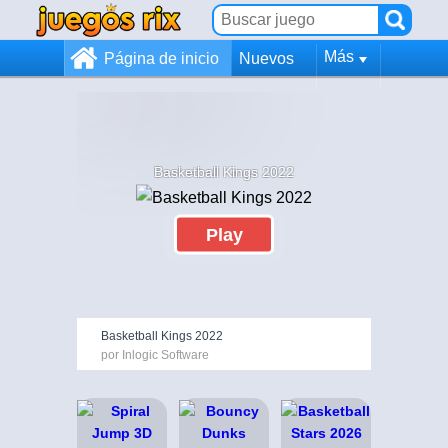
Más
Página de inicio
Nuevos
Basketball Kings 2022
Play
Basketball Kings 2022
por Inlogic Software