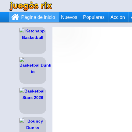
Página de inicio
Nuevos
Populares
Acción