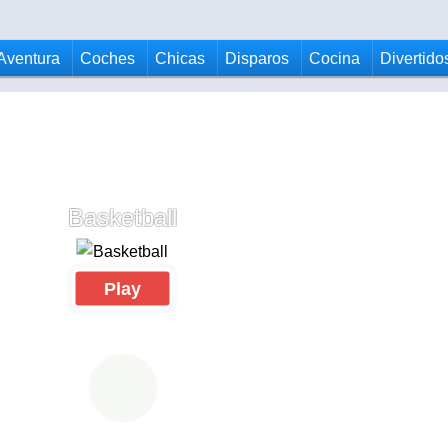
Aventura
Coches
Chicas
Disparos
Cocina
Divertido
Basketball
Play