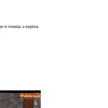
 ni instalar, o explora
.