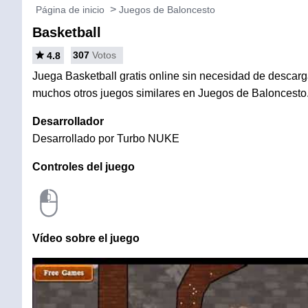
Página de inicio
Juegos de Baloncesto
Basketball
307
Votos
4.8
Juega Basketball gratis online sin necesidad de descargar
muchos otros juegos similares en Juegos de Baloncesto
Desarrollador
Desarrollado por Turbo NUKE
Controles del juego
Vídeo sobre el juego