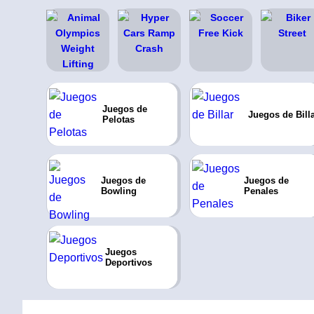
Juegos de
Juegos de Bill
Pelotas
Juegos de
Juegos de
Bowling
Penales
Juegos
Deportivos