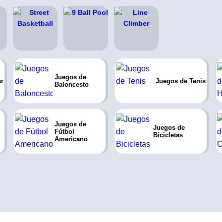
Juegos de
ar
Juegos de Tenis
Baloncesto
Juegos de
Juegos de
Fútbol
Bicicletas
Americano