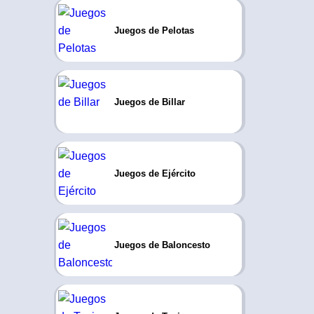
Juegos de Pelotas
Juegos de Billar
Juegos de Ejército
Juegos de Baloncesto