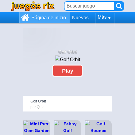
Más
Página de inicio
Nuevos
Golf Orbit
Play
Golf Orbit
por Quiet