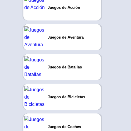
Juegos de Acción
Juegos de Aventura
Juegos de Batallas
Juegos de Bicicletas
Juegos de Coches