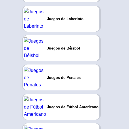
Juegos de Laberinto
Juegos de Béisbol
Juegos de Penales
Juegos de Fútbol Americano