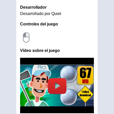
Desarrollador
Desarrollado por Quiet
Controles del juego
Vídeo sobre el juego