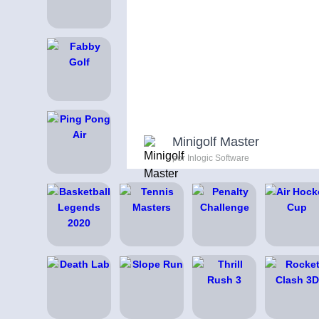
Minigolf Master
por Inlogic Software