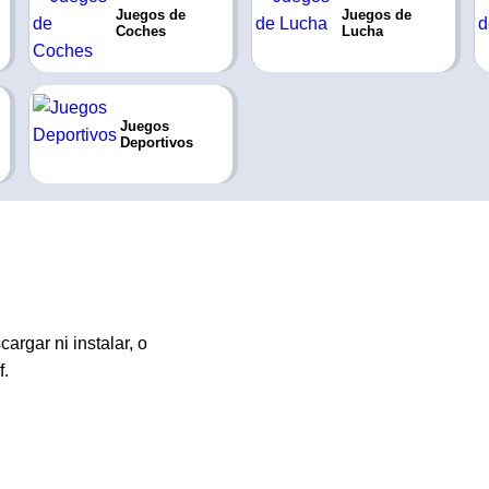
Juegos de
Juegos de
Coches
Lucha
Juegos
Deportivos
argar ni instalar, o
f.