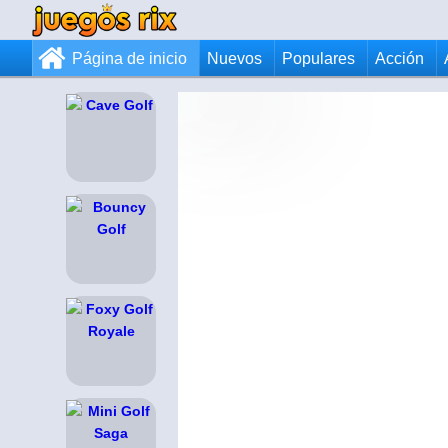
Página de inicio
Nuevos
Populares
Acción