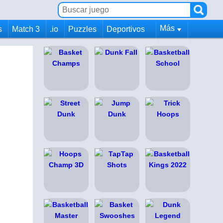
Más
s
Match 3
.io
Puzzles
Deportivos