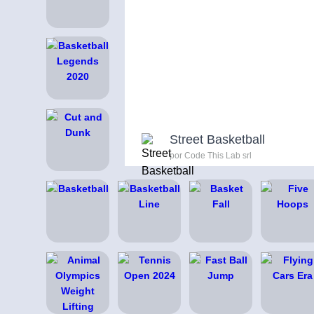
Street Basketball
por Code This Lab srl