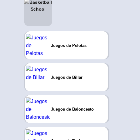
Juegos de Pelotas
Juegos de Billar
Juegos de Baloncesto