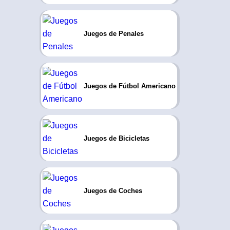
Juegos de Penales
Juegos de Fútbol Americano
Juegos de Bicicletas
Juegos de Coches