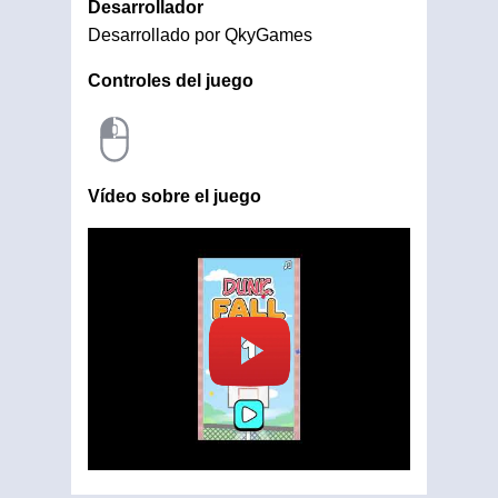
Desarrollador
Desarrollado por QkyGames
Controles del juego
Vídeo sobre el juego