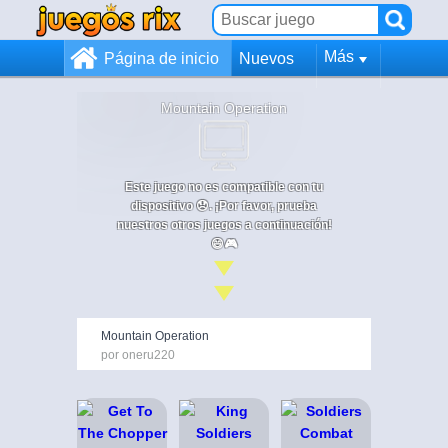
Más
Página de inicio
Nuevos
Mountain Operation
Este juego no es compatible con tu
dispositivo 😞. ¡Por favor, prueba
nuestros otros juegos a continuación!
😄🎮
Mountain Operation
por oneru220