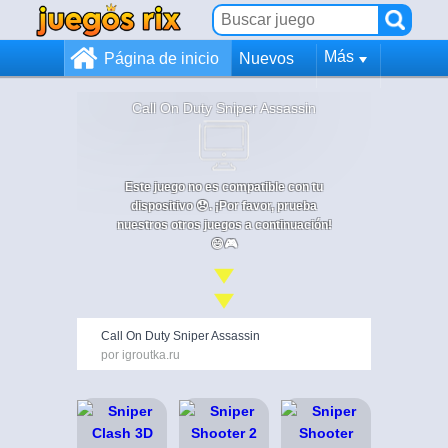
Más
Página de inicio
Nuevos
Call On Duty Sniper Assassin
Este juego no es compatible con tu
dispositivo 😞. ¡Por favor, prueba
nuestros otros juegos a continuación!
😄🎮
Call On Duty Sniper Assassin
por igroutka.ru