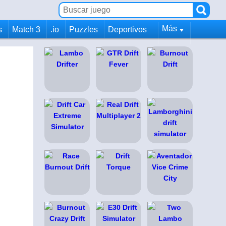
Más
s
Match 3
.io
Puzzles
Deportivos