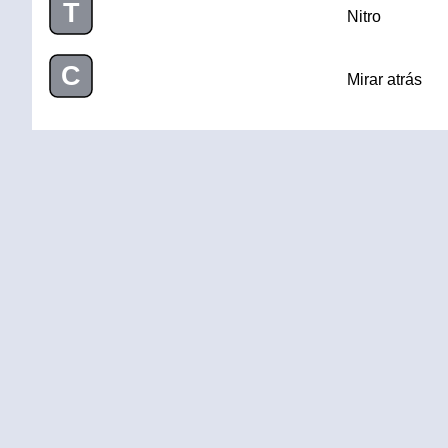
T
Nitro
C
Mirar atrás