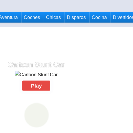
Aventura
Coches
Chicas
Disparos
Cocina
Divertido
Cartoon Stunt Car
Play