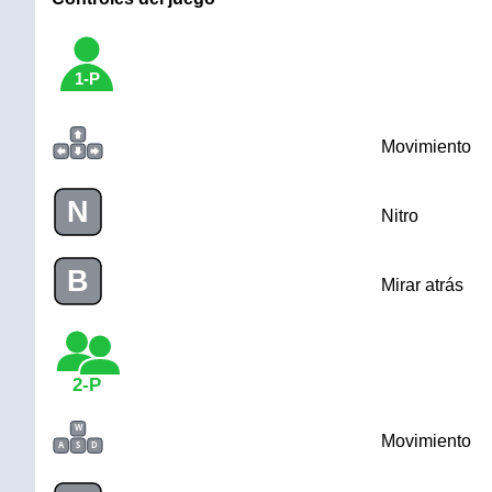
1-P
Movimiento
N
Nitro
B
Mirar atrás
2-P
W
Movimiento
A
S
D