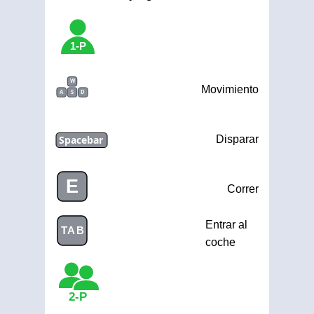
1-P
W
Movimiento
A
S
D
Spacebar
Disparar
E
Correr
Entrar al
TAB
coche
2-P