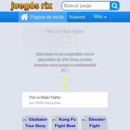
Más
Página de inicio
Nuevos
Fire vs Water Fights
Este juego no es compatible con tu
dispositivo 😞. ¡Por favor, prueba
nuestros otros juegos a continuación!
😄🎮
Fire vs Water Fights
por RHM Interactive