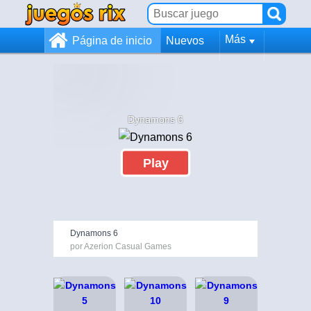
Más
Página de inicio
Nuevos
Dynamons 6
Play
Dynamons 6
por Azerion Casual Games