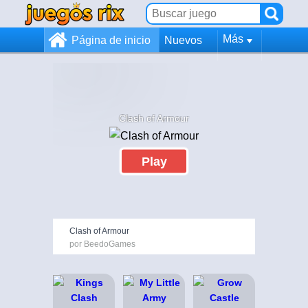
Más
Página de inicio
Nuevos
Clash of Armour
Play
Clash of Armour
por BeedoGames