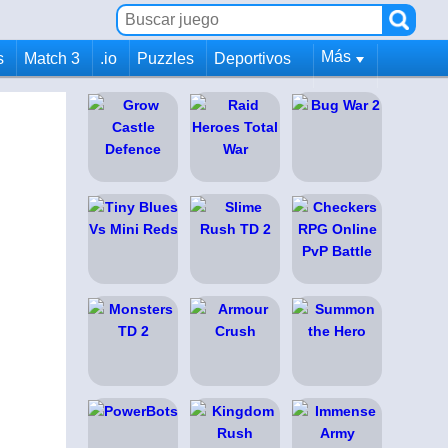
Más
s
Match 3
.io
Puzzles
Deportivos