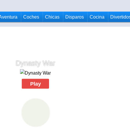
Aventura
Coches
Chicas
Disparos
Cocina
Divertido
Dynasty War
Play