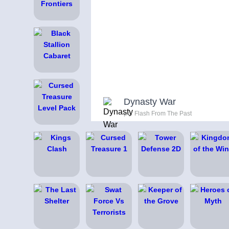
Dynasty War
por Flash From The Past