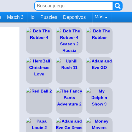
Más
s
Match 3
.io
Puzzles
Deportivos