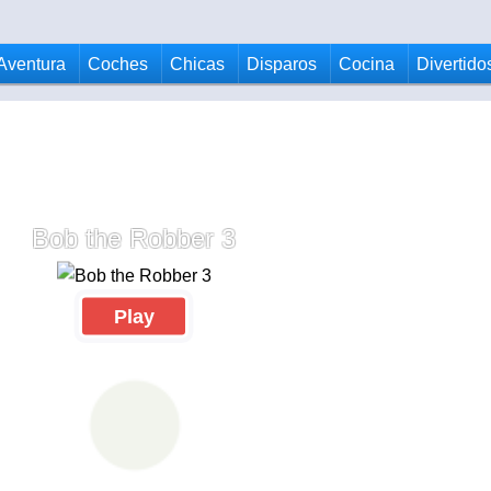
Aventura
Coches
Chicas
Disparos
Cocina
Divertido
Bob the Robber 3
Play