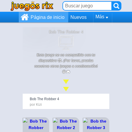
Más
Página de inicio
Nuevos
Bob The Robber 4
Este juego no es compatible con tu
dispositivo 😞. ¡Por favor, prueba
nuestros otros juegos a continuación!
😄🎮
Bob The Robber 4
por Kizi