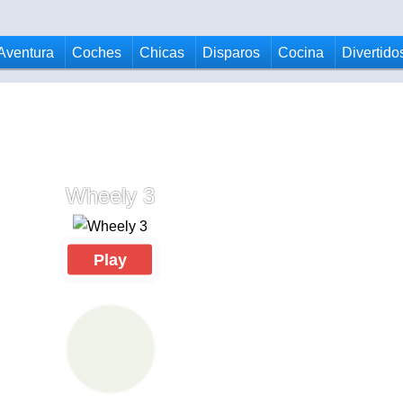
Aventura
Coches
Chicas
Disparos
Cocina
Divertido
Wheely 3
Play