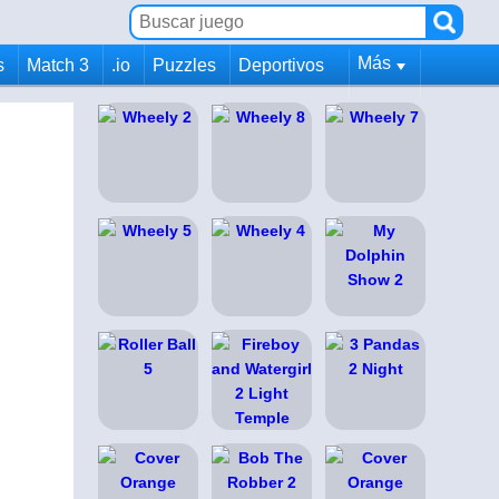
Más
s
Match 3
.io
Puzzles
Deportivos