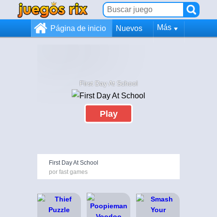
Más
Página de inicio
Nuevos
First Day At School
Play
First Day At School
por fast games