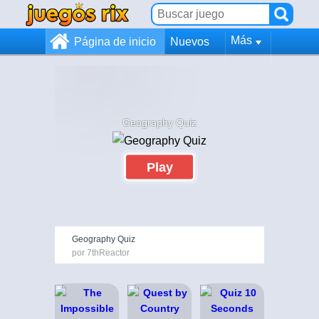
Más
Página de inicio
Nuevos
Geography Quiz
Play
Geography Quiz
por 7thReactor