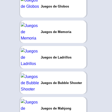
Juegos de Globos
Juegos de Memoria
Juegos de Ladrillos
Juegos de Bubble Shooter
Juegos de Mahjong