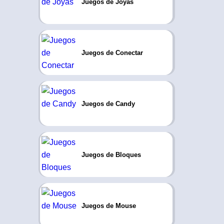
Juegos de Joyas
Juegos de Conectar
Juegos de Candy
Juegos de Bloques
Juegos de Mouse