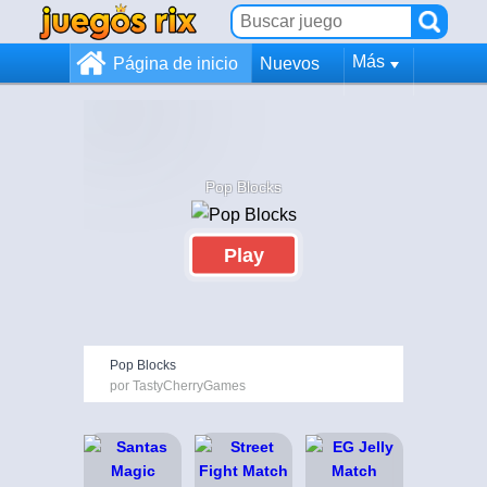
Más
Página de inicio
Nuevos
Pop Blocks
Play
Pop Blocks
por TastyCherryGames