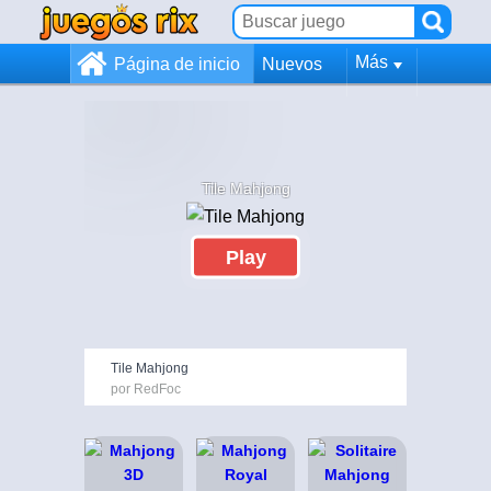
Más
Página de inicio
Nuevos
Tile Mahjong
Play
Tile Mahjong
por RedFoc