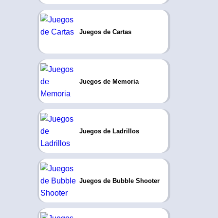
Juegos de Cartas
Juegos de Memoria
Juegos de Ladrillos
Juegos de Bubble Shooter