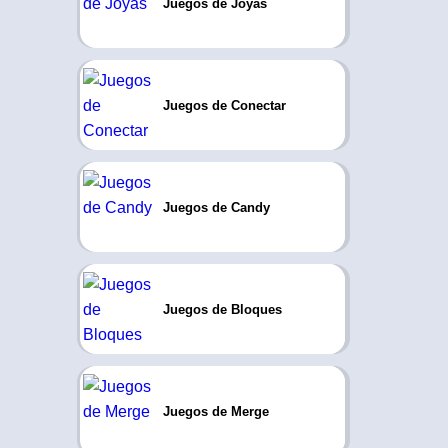
Juegos de Joyas
Juegos de Conectar
Juegos de Candy
Juegos de Bloques
Juegos de Merge