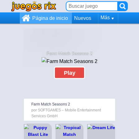
Más
Página de inicio
Nuevos
Farm Match Seasons 2
Play
Farm Match Seasons 2
por SOFTGAMES – Mobile Entertainment
Services GmbH