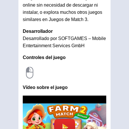
online sin necesidad de descargar ni
instalar, o explora muchos otros juegos
similares en Juegos de Match 3.
Desarrollador
Desarrollado por SOFTGAMES – Mobile
Entertainment Services GmbH
Controles del juego
Vídeo sobre el juego