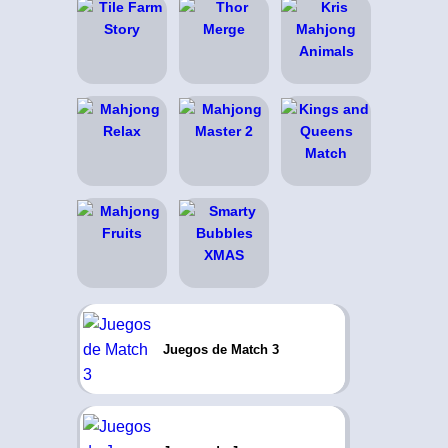
Juegos de Match 3