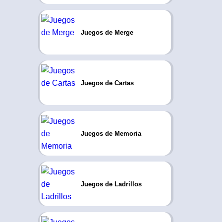
Juegos de Merge
Juegos de Cartas
Juegos de Memoria
Juegos de Ladrillos