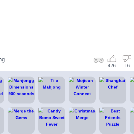
ng
426
16