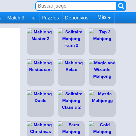
Más
s
Match 3
.io
Puzzles
Deportivos