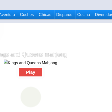
Aventura
Coches
Chicas
Disparos
Cocina
Divertido
ings and Queens Mahjong
Play