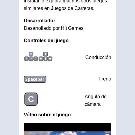
instalar, o explora muchos otros juegos
similares en Juegos de Carreras.
Desarrollador
Desarrollado por Hit Games
Controles del juego
W
Conducción
A
S
D
Spacebar
Freno
Ángulo de
C
cámara
Vídeo sobre el juego