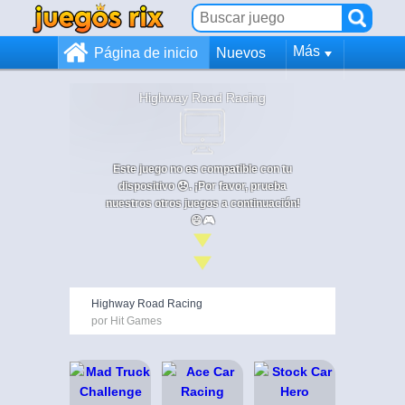
Más
Página de inicio
Nuevos
Highway Road Racing
Este juego no es compatible con tu
dispositivo 😞. ¡Por favor, prueba
nuestros otros juegos a continuación!
😄🎮
Highway Road Racing
por Hit Games