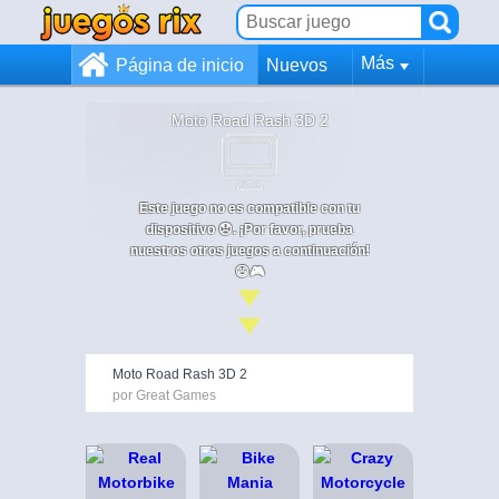
Más
Página de inicio
Nuevos
Moto Road Rash 3D 2
Este juego no es compatible con tu
dispositivo 😞. ¡Por favor, prueba
nuestros otros juegos a continuación!
😄🎮
Moto Road Rash 3D 2
por Great Games