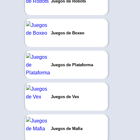
Juegos de Robots
Juegos de Boxeo
Juegos de Plataforma
Juegos de Vex
Juegos de Mafia