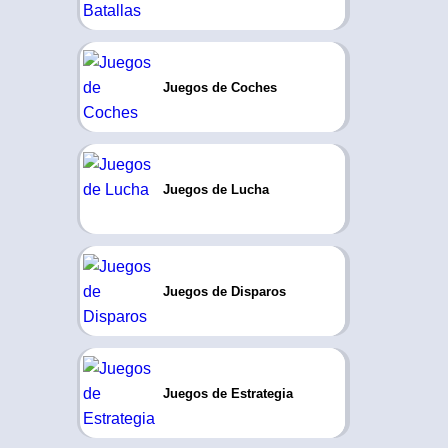
Juegos de Coches
Juegos de Lucha
Juegos de Disparos
Juegos de Estrategia