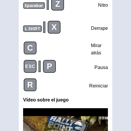
|
Z
Spacebar
Nitro
|
X
L SHIFT
Derrape
Mirar
C
atrás
|
P
ESC
Pausa
R
Reiniciar
Vídeo sobre el juego