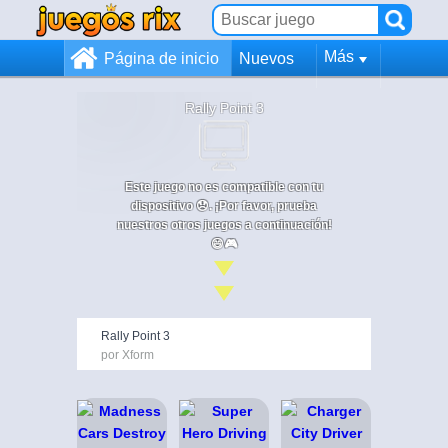
Más
Página de inicio
Nuevos
Rally Point 3
Este juego no es compatible con tu
dispositivo 😞. ¡Por favor, prueba
nuestros otros juegos a continuación!
😄🎮
Rally Point 3
por Xform