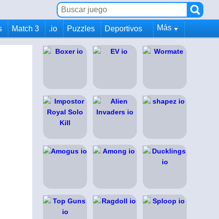
Más
s
Match 3
.io
Puzzles
Deportivos