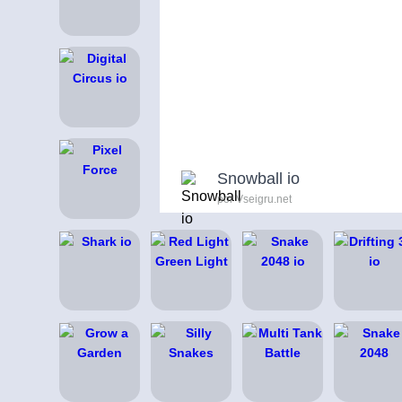
Snowball io
por Vseigru.net