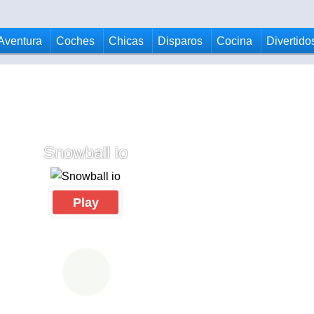
Aventura
Coches
Chicas
Disparos
Cocina
Divertido
Snowball io
Play