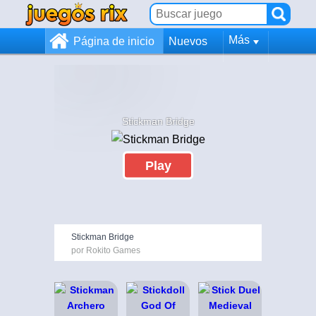
Más
Página de inicio
Nuevos
Stickman Bridge
Play
Stickman Bridge
por Rokito Games