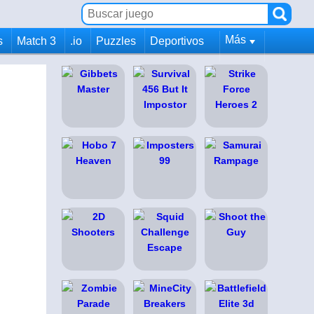
Más
s
Match 3
.io
Puzzles
Deportivos