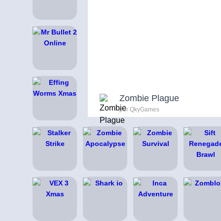
Zombie Plague
por QkyGames