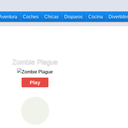
Aventura
Coches
Chicas
Disparos
Cocina
Divertido
Zombie Plague
Play