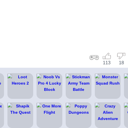
113
18