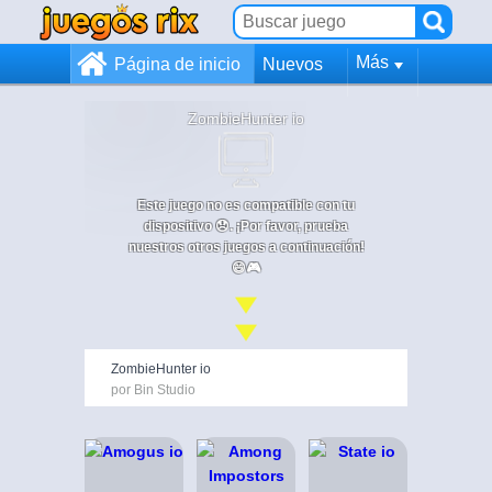
Más
Página de inicio
Nuevos
ZombieHunter io
Este juego no es compatible con tu
dispositivo 😞. ¡Por favor, prueba
nuestros otros juegos a continuación!
😄🎮
ZombieHunter io
por Bin Studio