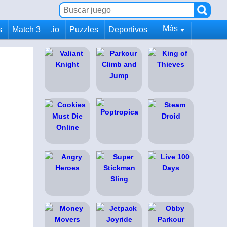
Más
s
Match 3
.io
Puzzles
Deportivos