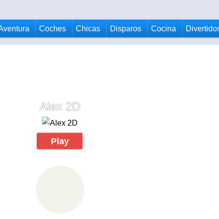
Aventura
Coches
Chicas
Disparos
Cocina
Divertido
Alex 2D
Play