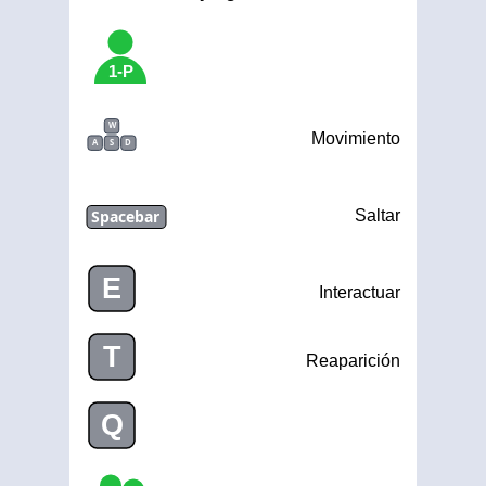
1-P
W
Movimiento
A
S
D
Spacebar
Saltar
E
Interactuar
T
Reaparición
Q