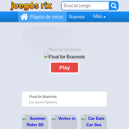
Más
Página de inicio
Nuevos
Float for Brainrots
Play
Float for Brainrots
por gameVgames