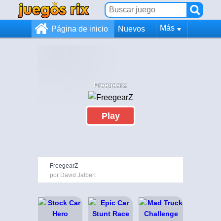
Más
Página de inicio
Nuevos
FreegearZ
Play
FreegearZ
por David Jalbert