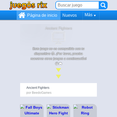
Más
Página de inicio
Nuevos
Ancient Fighters
Este juego no es compatible con tu
dispositivo 😞. ¡Por favor, prueba
nuestros otros juegos a continuación!
😄🎮
Ancient Fighters
por BeedoGames