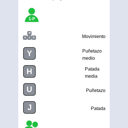
1-P
W
Movimiento
A
S
D
Puñetazo
Y
medio
Patada
H
media
U
Puñetazo
J
Patada